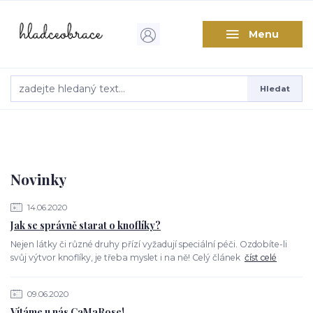
Menu
Hledat
Novinky
14.06.2020
Jak se správně starat o knoflíky?
Nejen látky či různé druhy přízí vyžadují speciální péči. Ozdobíte-li
svůj výtvor knoflíky, je třeba myslet i na ně! Celý článek
číst celé
09.06.2020
Vítáme u nás CaMaRose!