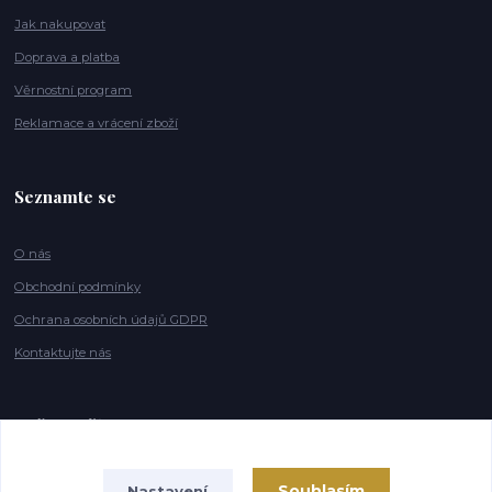
Jak nakupovat
Doprava a platba
Věrnostní program
Reklamace a vrácení zboží
Seznamte se
O nás
Obchodní podmínky
Ochrana osobních údajů GDPR
Kontaktujte nás
Naše značky
Souhlasím
Nastavení