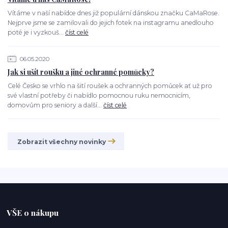
Vítáme v naší nabídce dnes již populární dánskou značku CaMaRose.
Nejprve jsme se zamilovali do jejich fotek na instagramu anedlouho
poté je i vyzkouš...
číst celé
06.05.2020
Jak si ušít roušku a jiné ochranné pomůcky?
Celé Česko se vrhlo na šití roušek a ochranných pomůcek ať už pro
své vlastní potřeby či nabídlo pomocnou ruku nemocnicím,
domovům pro seniory a další...
číst celé
Zobrazit všechny novinky
VŠE o nákupu