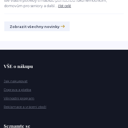
své vlastní potřeby či nabídlo pomocnou ruku nemocnicím,
domovům pro seniory a další...
číst celé
Zobrazit všechny novinky
VŠE o nákupu
Jak nakupovat
Doprava a platba
Věrnostní program
Reklamace a vrácení zboží
Seznamte se