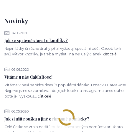
Novinky
14.06.2020
Jak se správně starat o knoflíky?
Nejen látky či různé druhy přízí vyžadují speciální péči. Ozdobíte-li
svůj výtvor knoflíky, je třeba myslet i na ně! Celý článek
číst celé
09.06.2020
Vítáme u nás CaMaRose!
Vítáme v naší nabídce dnes již populární dánskou značku CaMaRose.
Nejprve jsme se zamilovali do jejich fotek na instagramu anedlouho
poté je i vyzkouš...
číst celé
06.05.2020
Jak si ušít roušku a jiné ochranné pomůcky?
Celé Česko se vrhlo na šití roušek a ochranných pomůcek ať už pro