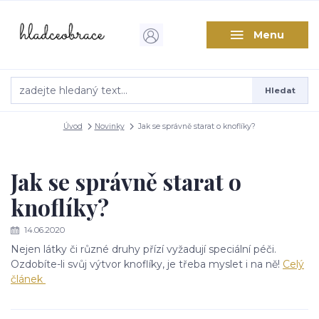
Menu
Hledat
Úvod
Novinky
Jak se správně starat o knoflíky?
Jak se správně starat o
knoflíky?
14.06.2020
Nejen látky či různé druhy přízí vyžadují speciální péči.
Ozdobíte-li svůj výtvor knoflíky, je třeba myslet i na ně!
Celý
článek