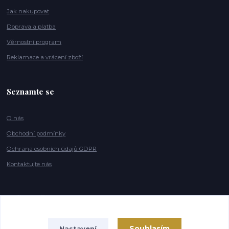
Jak nakupovat
Doprava a platba
Věrnostní program
Reklamace a vrácení zboží
Seznamte se
O nás
Obchodní podmínky
Ochrana osobních údajů GDPR
Kontaktujte nás
Naše značky
Souhlasím
Nastavení