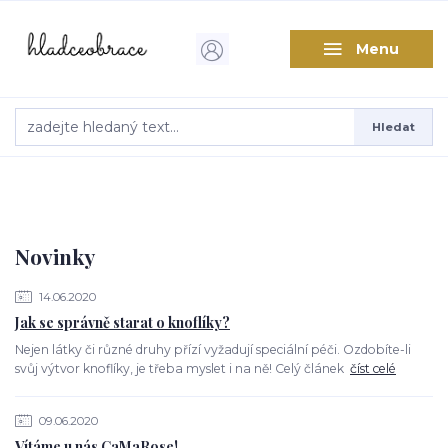
Menu
Hledat
Novinky
14.06.2020
Jak se správně starat o knoflíky?
Nejen látky či různé druhy přízí vyžadují speciální péči. Ozdobíte-li
svůj výtvor knoflíky, je třeba myslet i na ně! Celý článek
číst celé
09.06.2020
Vítáme u nás CaMaRose!