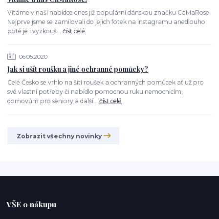
Vítáme v naší nabídce dnes již populární dánskou značku CaMaRose.
Nejprve jsme se zamilovali do jejich fotek na instagramu anedlouho
poté je i vyzkouš...
číst celé
06.05.2020
Jak si ušít roušku a jiné ochranné pomůcky?
Celé Česko se vrhlo na šití roušek a ochranných pomůcek ať už pro
své vlastní potřeby či nabídlo pomocnou ruku nemocnicím,
domovům pro seniory a další...
číst celé
Zobrazit všechny novinky
VŠE o nákupu