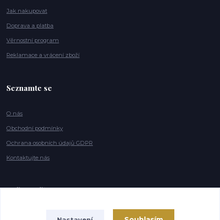
Jak nakupovat
Doprava a platba
Věrnostní program
Reklamace a vrácení zboží
Seznamte se
O nás
Obchodní podmínky
Ochrana osobních údajů GDPR
Kontaktujte nás
Naše značky
Souhlasím
Nastavení