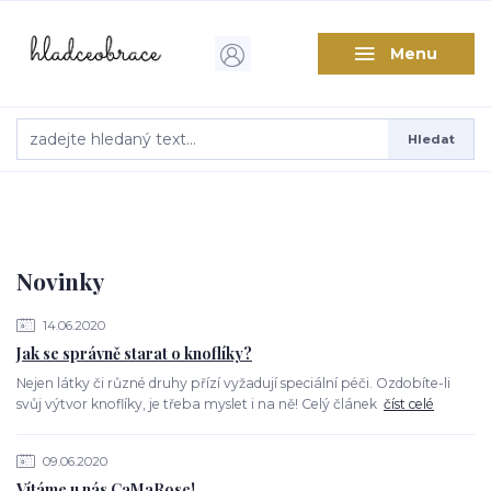
Menu
Hledat
Novinky
14.06.2020
Jak se správně starat o knoflíky?
Nejen látky či různé druhy přízí vyžadují speciální péči. Ozdobíte-li
svůj výtvor knoflíky, je třeba myslet i na ně! Celý článek
číst celé
09.06.2020
Vítáme u nás CaMaRose!