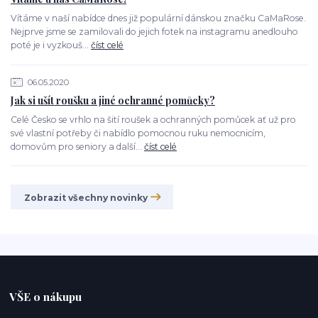
Vítáme v naší nabídce dnes již populární dánskou značku CaMaRose.
Nejprve jsme se zamilovali do jejich fotek na instagramu anedlouho
poté je i vyzkouš...
číst celé
06.05.2020
Jak si ušít roušku a jiné ochranné pomůcky?
Celé Česko se vrhlo na šití roušek a ochranných pomůcek ať už pro
své vlastní potřeby či nabídlo pomocnou ruku nemocnicím,
domovům pro seniory a další...
číst celé
Zobrazit všechny novinky
VŠE o nákupu