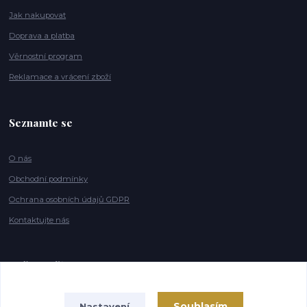
Jak nakupovat
Doprava a platba
Věrnostní program
Reklamace a vrácení zboží
Seznamte se
O nás
Obchodní podmínky
Ochrana osobních údajů GDPR
Kontaktujte nás
Naše značky
Souhlasím
Nastavení