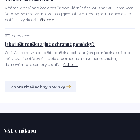
Vítáme v naší nabídce dnes již populární dánskou značku CaMaRose.
Nejprve jsme se zamilovali do jejich fotek na instagramu anedlouho
poté je i vyzkouš...
číst celé
06.05.2020
Jak si ušít roušku a jiné ochranné pomůcky?
Celé Česko se vrhlo na šití roušek a ochranných pomůcek ať už pro
své vlastní potřeby či nabídlo pomocnou ruku nemocnicím,
domovům pro seniory a další...
číst celé
Zobrazit všechny novinky
VŠE o nákupu