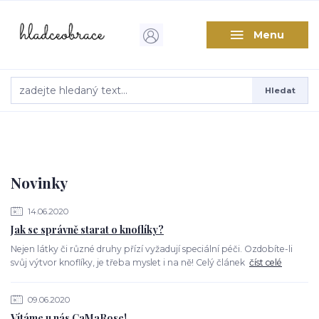
Menu
Hledat
Novinky
14.06.2020
Jak se správně starat o knoflíky?
Nejen látky či různé druhy přízí vyžadují speciální péči. Ozdobíte-li
svůj výtvor knoflíky, je třeba myslet i na ně! Celý článek
číst celé
09.06.2020
Vítáme u nás CaMaRose!