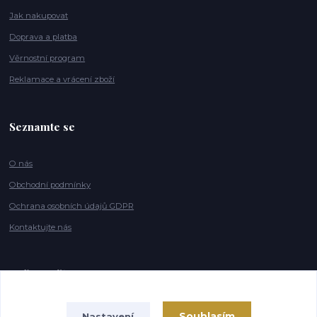
Jak nakupovat
Doprava a platba
Věrnostní program
Reklamace a vrácení zboží
Seznamte se
O nás
Obchodní podmínky
Ochrana osobních údajů GDPR
Kontaktujte nás
Naše značky
Souhlasím
Nastavení