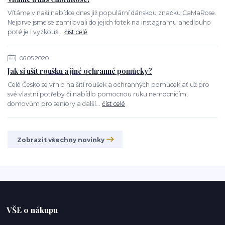
Vítáme v naší nabídce dnes již populární dánskou značku CaMaRose.
Nejprve jsme se zamilovali do jejich fotek na instagramu anedlouho
poté je i vyzkouš...
číst celé
06.05.2020
Jak si ušít roušku a jiné ochranné pomůcky?
Celé Česko se vrhlo na šití roušek a ochranných pomůcek ať už pro
své vlastní potřeby či nabídlo pomocnou ruku nemocnicím,
domovům pro seniory a další...
číst celé
Zobrazit všechny novinky
VŠE o nákupu