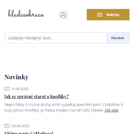
Menu
Hledat
Novinky
14.06.2020
Jak se správně starat o knoflíky?
Nejen látky či různé druhy přízí vyžadují speciální péči. Ozdobíte-li
svůj výtvor knoflíky, je třeba myslet i na ně! Celý článek
číst celé
09.06.2020
Vítáme u nás CaMaRose!