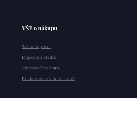
VŠE o nákupu
Jak nakupovat
Doprava a platba
Věrnostní program
Reklamace a vrácení zboží