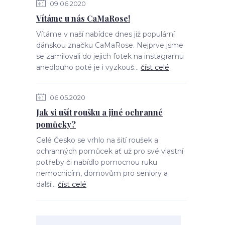
09.06.2020
Vítáme u nás CaMaRose!
Vítáme v naší nabídce dnes již populární
dánskou značku CaMaRose. Nejprve jsme
se zamilovali do jejich fotek na instagramu
anedlouho poté je i vyzkouš...
číst celé
06.05.2020
Jak si ušít roušku a jiné ochranné
pomůcky?
Celé Česko se vrhlo na šití roušek a
ochranných pomůcek ať už pro své vlastní
potřeby či nabídlo pomocnou ruku
nemocnicím, domovům pro seniory a
další...
číst celé