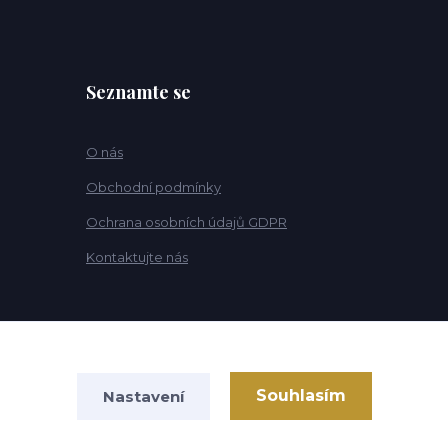
Seznamte se
O nás
Obchodní podmínky
Ochrana osobních údajů GDPR
Kontaktujte nás
Souhlasím
Nastavení
Vytvořeno na
Eshop-rychle.cz