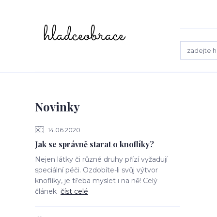
Novinky
14.06.2020
Jak se správně starat o knoflíky?
Nejen látky či různé druhy přízí vyžadují
speciální péči. Ozdobíte-li svůj výtvor
knoflíky, je třeba myslet i na ně! Celý
článek
číst celé