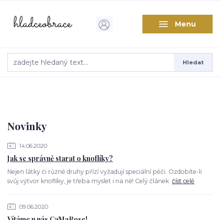
Menu
Hledat
Novinky
14.06.2020
Jak se správně starat o knoflíky?
Nejen látky či různé druhy přízí vyžadují speciální péči. Ozdobíte-li
svůj výtvor knoflíky, je třeba myslet i na ně! Celý článek
číst celé
09.06.2020
Vítáme u nás CaMaRose!