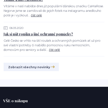
Vítáme v naší nabídce dnes již populární dánskou značku CaMaRose.
Nejprve jsme se zamilovali do jejich fotek na instagramu anedlouho
poté je i vyzkouš...
číst celé
06.05.2020
Jak si ušít roušku a jiné ochranné pomůcky?
Celé Česko se vrhlo na šití roušek a ochranných pomůcek ať už pro
své vlastní potřeby či nabídlo pomocnou ruku nemocnicím,
domovům pro seniory a další...
číst celé
Zobrazit všechny novinky
VŠE o nákupu