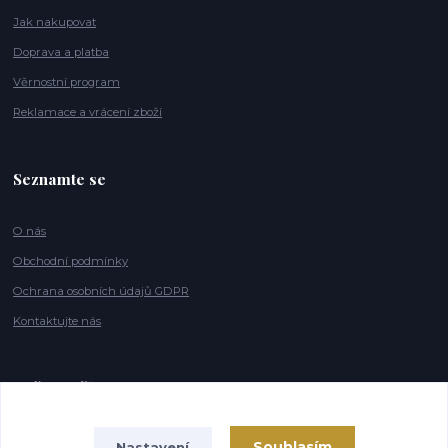
Jak nakupovat
Doprava a platba
Věrnostní program
Reklamace a vrácení zboží
Seznamte se
O nás
Obchodní podmínky
Ochrana osobních údajů GDPR
Kontaktujte nás
Naše značky
Souhlasím
Nastavení