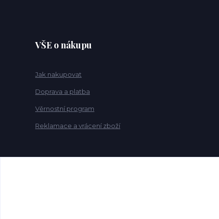
VŠE o nákupu
Jak nakupovat
Doprava a platba
Věrnostní program
Reklamace a vrácení zboží