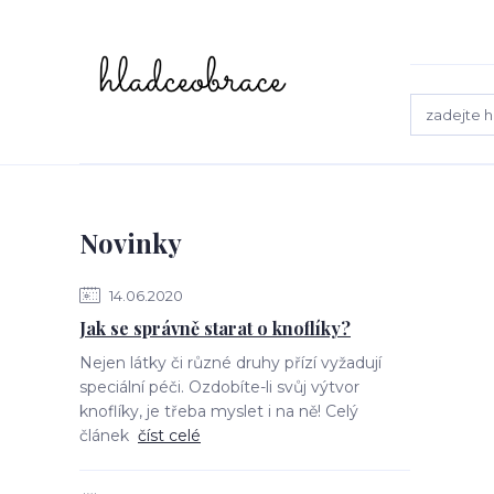
Novinky
14.06.2020
Jak se správně starat o knoflíky?
Nejen látky či různé druhy přízí vyžadují
speciální péči. Ozdobíte-li svůj výtvor
knoflíky, je třeba myslet i na ně! Celý
článek
číst celé