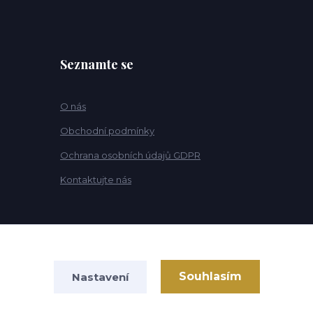
Seznamte se
O nás
Obchodní podmínky
Ochrana osobních údajů GDPR
Kontaktujte nás
Souhlasím
Nastavení
Vytvořeno na
Eshop-rychle.cz