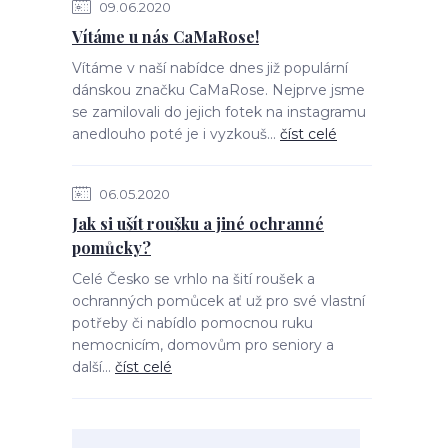
09.06.2020
Vítáme u nás CaMaRose!
Vítáme v naší nabídce dnes již populární
dánskou značku CaMaRose. Nejprve jsme
se zamilovali do jejich fotek na instagramu
anedlouho poté je i vyzkouš...
číst celé
06.05.2020
Jak si ušít roušku a jiné ochranné
pomůcky?
Celé Česko se vrhlo na šití roušek a
ochranných pomůcek ať už pro své vlastní
potřeby či nabídlo pomocnou ruku
nemocnicím, domovům pro seniory a
další...
číst celé