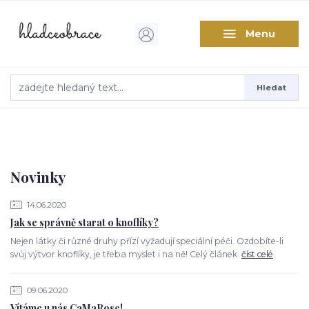
Menu
Hledat
Novinky
14.06.2020
Jak se správně starat o knoflíky?
Nejen látky či různé druhy přízí vyžadují speciální péči. Ozdobíte-li
svůj výtvor knoflíky, je třeba myslet i na ně! Celý článek
číst celé
09.06.2020
Vítáme u nás CaMaRose!