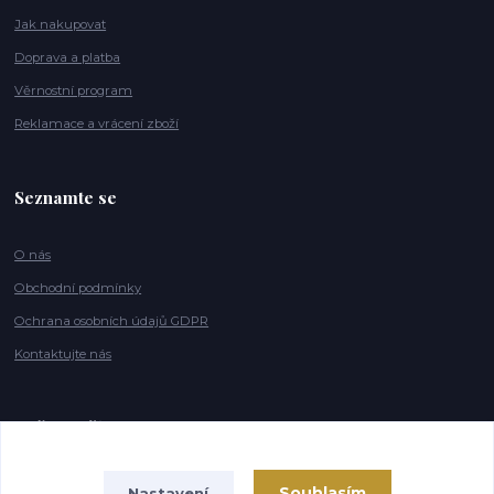
Jak nakupovat
Doprava a platba
Věrnostní program
Reklamace a vrácení zboží
Seznamte se
O nás
Obchodní podmínky
Ochrana osobních údajů GDPR
Kontaktujte nás
Naše značky
Souhlasím
Nastavení