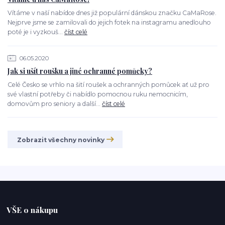
Vítáme v naší nabídce dnes již populární dánskou značku CaMaRose.
Nejprve jsme se zamilovali do jejich fotek na instagramu anedlouho
poté je i vyzkouš...
číst celé
06.05.2020
Jak si ušít roušku a jiné ochranné pomůcky?
Celé Česko se vrhlo na šití roušek a ochranných pomůcek ať už pro
své vlastní potřeby či nabídlo pomocnou ruku nemocnicím,
domovům pro seniory a další...
číst celé
Zobrazit všechny novinky
VŠE o nákupu