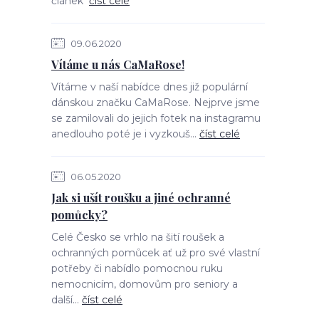
článek
číst celé
09.06.2020
Vítáme u nás CaMaRose!
Vítáme v naší nabídce dnes již populární
dánskou značku CaMaRose. Nejprve jsme
se zamilovali do jejich fotek na instagramu
anedlouho poté je i vyzkouš...
číst celé
06.05.2020
Jak si ušít roušku a jiné ochranné
pomůcky?
Celé Česko se vrhlo na šití roušek a
ochranných pomůcek ať už pro své vlastní
potřeby či nabídlo pomocnou ruku
nemocnicím, domovům pro seniory a
další...
číst celé