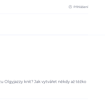
Přihlášení
rzu Olgyjazzy knit? Jak vytvářet někdy až těžko